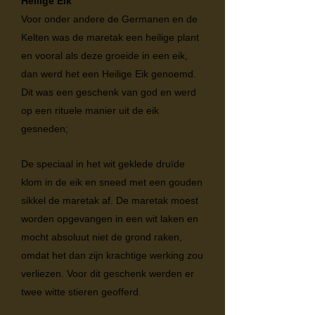
Heilige Eik
Voor onder andere de Germanen en de
Kelten was de maretak een heilige plant
en vooral als deze groeide in een eik,
dan werd het een Heilige Eik genoemd.
Dit was een geschenk van god en werd
op een rituele manier uit de eik
gesneden;
De speciaal in het wit geklede druïde
klom in de eik en sneed met een gouden
sikkel de maretak af. De maretak moest
worden opgevangen in een wit laken en
mocht absoluut niet de grond raken,
omdat het dan zijn krachtige werking zou
verliezen. Voor dit geschenk werden er
twee witte stieren geofferd.