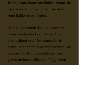
liet de blinde broer van Balder, Hodur, de
pijl afschieten op zijn broer. Hierdoor
komt Balder te overlijden.
De legende vertelt dat in de duistere
dagen na de dood van Balder, Frigg
ontroostbaar was. De tranen die zij
huilde veranderde in de witte bessen van
de maretak. Door samenkomst van
goden en het verdriet van Frigg, werd
besloten Balder nieuw leven in te blazen.
Frigg zuiverde de naam van de maretak
en maakte van de maretak het symbool
van de liefde. Iedereen die vanaf dat
moment onder de maretak zou staan
moest vrede sluiten en gekust worden.