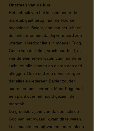
Ontstaan van de kus
Het gebruik van het kussen onder de
maretak gaat terug naar de Noorse
mythologie. Balder, god van het licht en
de lente, droomde dat hij vermoord zou
worden. Hierdoor liet zijn moeder Frigg,
Godin van de liefde, vruchtbaarheid, alle
vier de elementen water, vuur, aarde en
lucht, en alle planten en dieren een eed
afleggen. Deze eed zou ervoor zorgen
dat alles en iedereen Balder zouden
sparen en beschermen. Maar Frigg had
één plant over het hoofd gezien: de
maretak.
De grootste vijand van Balder, Loki de
God van het Kwaad, kwam dit te weten.
Loki maakte een pijl van een maretak en