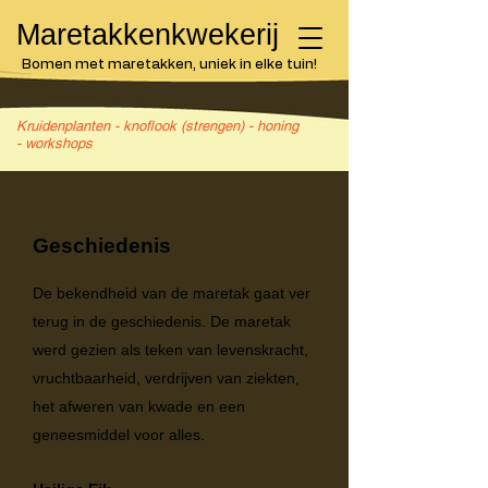
Maretakkenkwekerij
Bomen met maretakken, uniek in elke tuin!
Kruidenplanten - knoflook (strengen) - honing
- workshops
Geschiedenis
De bekendheid van de maretak gaat ver
terug in de geschiedenis. De maretak
werd gezien als teken van levenskracht,
vruchtbaarheid, verdrijven van ziekten,
het afweren van kwade en een
geneesmiddel voor alles.