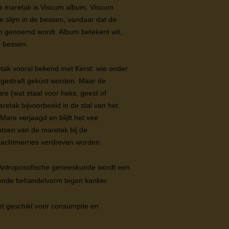
e maretak is Viscum album. Viscum
ge slijm in de bessen, vandaar dat de
jm genoemd wordt. Album betekent wit,
e bessen.
tak vooral bekend met Kerst: wie onder
gestraft gekust worden. Maar de
e (wat staat voor heks, geest of
retak bijvoorbeeld in de stal van het
Mare verjaagd en blijft het vee
atsen van de maretak bij de
nachtmerries verdreven worden.
Antroposofische geneeskunde wordt een
ende behandelvorm tegen kanker.
et geschikt voor consumptie en