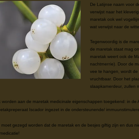
De Latijnse naam voor d
verwijst naar het kleveri
maretak ook wel vogelli
wat verwijst naar de witt
Tegenwoordig is de mare
de maretak staat mag on
maretak weert ook de Mar
nachtmerrie). Door de ma
vee te hangen, wordt de 
vruchtbaar. Door het pla
slaapkamerdeur, zullen 
 worden aan de maretak medicinale eigenschappen toegekend: in de 
etakpreperaat Iscador ingezet in de ondersteunende/ immuunstimuler
 moet gezegd worden dat de maretak en de besjes giftig zijn en dus ni
fmedicatie!