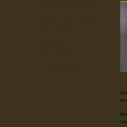
Assortiment bomen met maretakken
Maretakken en kransen bestellen
Tuinderij - verkoop
Rondleidingen
Agenda - Workshops
Openingstijden & contact
Ook
mar
Wel
zel