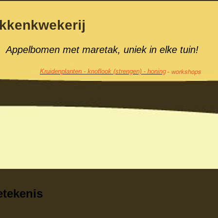
wekerij
Appelbomen met maretak, uniek in elke
tuin!
Kruidenplanten - knoflook (strengen) - honing
- workshops
etekenis