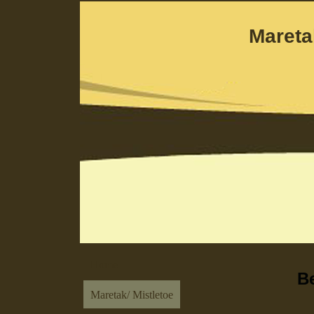
Maretakkenk
Home
B
Maretak/ Mistletoe