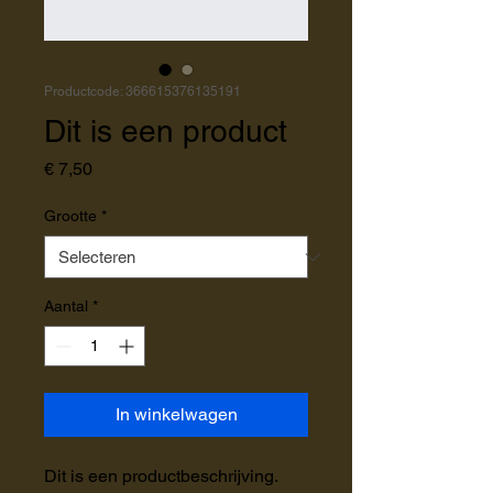
Productcode: 366615376135191
Dit is een product
Prijs
€ 7,50
Grootte
*
Aantal
*
In winkelwagen
Dit is een productbeschrijving. 