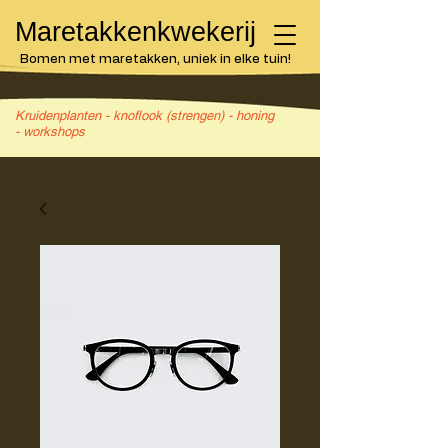
Maretakkenkwekerij
Bomen met maretakken, uniek in elke tuin!
Kruidenplanten - knoflook (strengen) - honing
- workshops