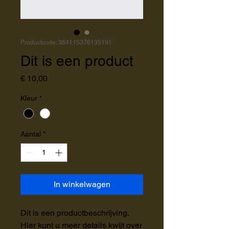
Productcode: 364115376135191
Dit is een product
Prijs
€ 10,00
Kleur
*
Aantal
*
In winkelwagen
Dit is een productbeschrijving. 
Hier kunt u meer details kwijt over 