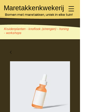
Maretakkenkwekerij
Bomen met maretakken, uniek in elke tuin!
Kruidenplanten - knoflook (strengen) - honing
- workshops